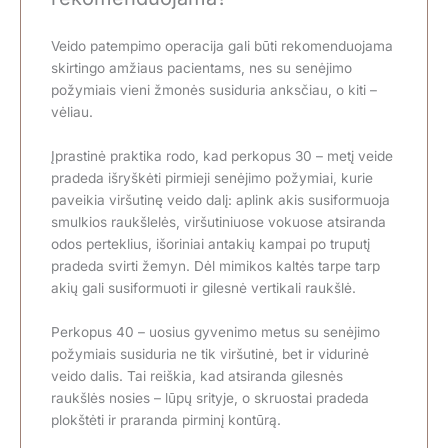
Veido patempimo operacija gali būti rekomenduojama
skirtingo amžiaus pacientams, nes su senėjimo
požymiais vieni žmonės susiduria anksčiau, o kiti –
vėliau.
Įprastinė praktika rodo, kad perkopus 30 – metį veide
pradeda išryškėti pirmieji senėjimo požymiai, kurie
paveikia viršutinę veido dalį: aplink akis susiformuoja
smulkios raukšlelės, viršutiniuose vokuose atsiranda
odos perteklius, išoriniai antakių kampai po truputį
pradeda svirti žemyn. Dėl mimikos kaltės tarpe tarp
akių gali susiformuoti ir gilesnė vertikali raukšlė.
Perkopus 40 – uosius gyvenimo metus su senėjimo
požymiais susiduria ne tik viršutinė, bet ir vidurinė
veido dalis. Tai reiškia, kad atsiranda gilesnės
raukšlės nosies – lūpų srityje, o skruostai pradeda
plokštėti ir praranda pirminį kontūrą.