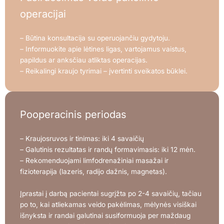
operacijai
– Būtina konsultacija su operuojančiu gydytoju.
– Informuokite apie lėtines ligas, vartojamus vaistus,
papildus ar anksčiau atliktas operacijas.
– Reikalingi kraujo tyrimai – įvertinti sveikatos būklei.
Pooperacinis periodas
– Kraujosruvos ir tinimas: iki 4 savaičių
– Galutinis rezultatas ir randų formavimasis: iki 12 mėn.
– Rekomenduojami limfodrenažiniai masažai ir
fizioterapija (lazeris, radijo dažnis, magnetas).
Įprastai į darbą pacientai sugrįžta po 2-4 savaičių, tačiau
po to, kai atliekamas veido pakėlimas, mėlynės visiškai
išnyksta ir randai galutinai susiformuoja per maždaug