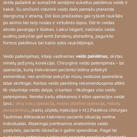
skirta pašalinti ar sumažinti senėjimo sukeltus pakitimus veide ir
kakle. Su amžiumi vidurinė veido dalis pamažu praranda
stangrumą ir atramą. Dėl šios priežasties gali ryškėti raukšlės
po akimis bei tarp nosies ir viršutinės lūpos. Dėl to veidas
atrodo pavargęs ir liūdnas. Laikui bėgant, natūralūs veido
audinių pokyčiai gali lemti žandenų atsiradimą, pagurklio
formos pakitimus bei kaklo odos raukšlėjimąsi.
Veido patempimas, kitaip vadinamas
veido pakėlimas,
skirtas
minėtų požymių korekcijai. Chirurginis veido patempimas – tai
operacija, kurią kiekvienam pacientui būtina pritaikyti
asmeniškai, nes amžiniai pokyčiai mūsų veiduose pasireiškia
labai skirtingai. Kartais veido pakėlimą rekomenduojama atlikti
tik vidurinėje veido dalyje, o kartais – tikslingas viso veido
patempimas. Neretai kartu atliekamos ir kitos operacijos veide
(pvz.:
akių vokų operacija
,
nosies plastinė operacija
,
riebalų
persodinimas
, įvairių užpildų injekcijos ir kt.).Plastikos chirurgas
Tautrimas Aštrauskas kiekvieno paciento situaciją vertina
individualiai. Atsakingai įvertinamos anatominės veido
ypatybės, paciento lūkesčiai ir galimi sprendimai. Pagal tai
sudaromas optimalus ir labiausiai paciento poreikius atliepiantis