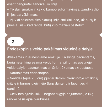
esant banguotai žandikaulio linijai.
– Tikslai: smakro ir kaklo kampo suformavimas, žandikaulio
linijos paryškinimas.
– Pjūviai atliekami ties plaukų linija smilkiniuose, už ausų ir
prieš ausis – kad randai būtų kuo mažiau pastebimi.
2
Endoskopinis veido pakėlimas vidurinėje dalyje
Atliekamas ir jaunesniame amžiuje. Tikslinga pacientams,
kurių netenkina esama veido forma, pilnumas apatinėje
veido dalyje, pasmukimas ar tūrio trūkumas skruostuose.
– Naudojamas endoskopas.
– Nedideli (apie 2,5 cm) pjūviai daromi plaukuotoje smilkinių
srityje ir burnos gleivinėje (tarp dantenų ir lūpų, ties 4
dantimi).
– Gleivinės pjūviai laikui bėgant sugyja nejuntamai, o likę
randai pasislepia plaukuose.