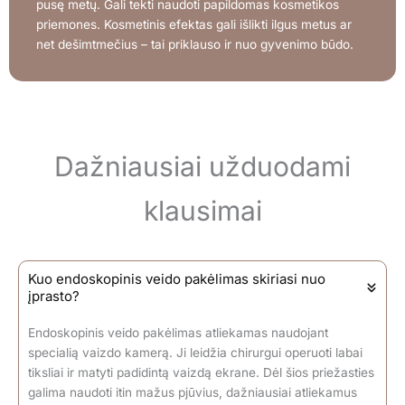
pusę metų. Gali tekti naudoti papildomas kosmetikos
priemones. Kosmetinis efektas gali išlikti ilgus metus ar
net dešimtmečius – tai priklauso ir nuo gyvenimo būdo.
Dažniausiai užduodami
klausimai
Kuo endoskopinis veido pakėlimas skiriasi nuo
įprasto?
Endoskopinis veido pakėlimas atliekamas naudojant
specialią vaizdo kamerą. Ji leidžia chirurgui operuoti labai
tiksliai ir matyti padidintą vaizdą ekrane. Dėl šios priežasties
galima naudoti itin mažus pjūvius, dažniausiai atliekamus