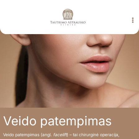
Pereiti
prie
turinio
Veido patempimas
Veido patempimas (angl.
facelift
) – tai chirurginė operacija,