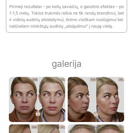
Pirmieji rezultatai – po kelių savaičių, o galutinis efektas – po
1-1,5 metų. Tokios trukmės reikia ne tik randų brendimui, bet
ir vidinių audinių atsistatymui, tinimo visiškam nuslūgimui bei
natūraliam minkštųjų audinių „atsigulimui“ į naują vietą.
galerija
Nėra antraštės
Nėra antraštės