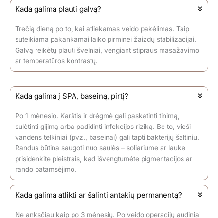
Kada galima plauti galvą?
Trečią dieną po to, kai atliekamas veido pakėlimas. Taip
suteikiama pakankamai laiko pirminei žaizdų stabilizacijai.
Galvą reikėtų plauti švelniai, vengiant stipraus masažavimo
ar temperatūros kontrastų.
Kada galima į SPA, baseiną, pirtį?
Po 1 mėnesio. Karštis ir drėgmė gali paskatinti tinimą,
sulėtinti gijimą arba padidinti infekcijos riziką. Be to, vieši
vandens telkiniai (pvz., baseinai) gali tapti bakterijų šaltiniu.
Randus būtina saugoti nuo saulės – soliariume ar lauke
prisidenkite pleistrais, kad išvengtumėte pigmentacijos ar
rando patamsėjimo.
Kada galima atlikti ar šalinti antakių permanentą?
Ne anksčiau kaip po 3 mėnesių. Po veido operacijų audiniai