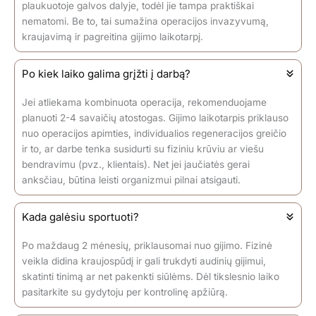
plaukuotoje galvos dalyje, todėl jie tampa praktiškai
nematomi. Be to, tai sumažina operacijos invazyvumą,
kraujavimą ir pagreitina gijimo laikotarpį.
Po kiek laiko galima grįžti į darbą?
Jei atliekama kombinuota operacija, rekomenduojame
planuoti 2-4 savaičių atostogas. Gijimo laikotarpis priklauso
nuo operacijos apimties, individualios regeneracijos greičio
ir to, ar darbe tenka susidurti su fiziniu krūviu ar viešu
bendravimu (pvz., klientais). Net jei jaučiatės gerai
anksčiau, būtina leisti organizmui pilnai atsigauti.
Kada galėsiu sportuoti?
Po maždaug 2 mėnesių, priklausomai nuo gijimo. Fizinė
veikla didina kraujospūdį ir gali trukdyti audinių gijimui,
skatinti tinimą ar net pakenkti siūlėms. Dėl tikslesnio laiko
pasitarkite su gydytoju per kontrolinę apžiūrą.