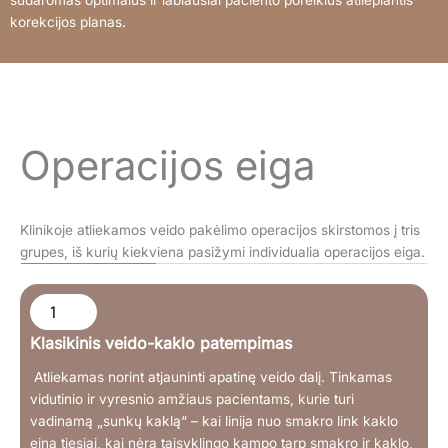
korekcijos planas.
Operacijos eiga
Klinikoje atliekamos veido pakėlimo operacijos skirstomos į tris
grupes, iš kurių kiekviena pasižymi individualia operacijos eiga.
1
Klasikinis veido-kaklo patempimas
Atliekamas norint atjauninti apatinę veido dalį. Tinkamas
vidutinio ir vyresnio amžiaus pacientams, kurie turi
vadinamą „sunkų kaklą“ – kai linija nuo smakro link kaklo
eina tiesiai, kai nėra taisyklingo kampo tarp smakro ir kaklo,