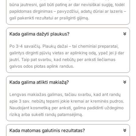
būna jautresni, gali būti patinę ar dar nevisiškai sugiję, todėl
papildomas dirginimas – pavyzdžiui, adatų dūriai ar lazeris –
gali pakenkti rezultatui ar prailginti gijimą.
Kada galima dažyti plaukus?
Po 3-4 savaičių. Plaukų dažai – tai cheminiai preparatai,
galintys dirginti pjūvių vietas ar aplinkinę odą, ypač jei ji dar
jautri. Taip pat svarbu, kad nebūtų per anksti liečiamas
galvos odos plotas aplink randus.
Kada galima atlikti makiažą?
Lengvas makiažas galimas, tačiau svarbu, kad ant randų
apie 3 sav. nebūtų tepami jokie kremai ar kreminės pudros.
Naudojant kosmetiką per anksti, galima padidinti uždegimo
riziką arba sukelti randų patamsėjimą.
Kada matomas galutinis rezultatas?