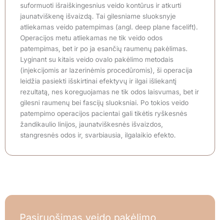
suformuoti išraiškingesnius veido kontūrus ir atkurti
jaunatviškenę išvaizdą. Tai gilesniame sluoksnyje
atliekamas veido patempimas (angl. deep plane facelift).
Operacijos metu atliekamas ne tik veido odos
patempimas, bet ir po ja esančių raumenų pakėlimas.
Lyginant su kitais veido ovalo pakėlimo metodais
(injekcijomis ar lazerinėmis procedūromis), ši operacija
leidžia pasiekti išskirtinai efektyvų ir ilgai išliekantį
rezultatą, nes koreguojamas ne tik odos laisvumas, bet ir
gilesni raumenų bei fascijų sluoksniai. Po tokios veido
patempimo operacijos pacientai gali tikėtis ryškesnės
žandikaulio linijos, jaunatviškesnės išvaizdos,
stangresnės odos ir, svarbiausia, ilgalaikio efekto.
Pasiruošimas veido pakėlimo