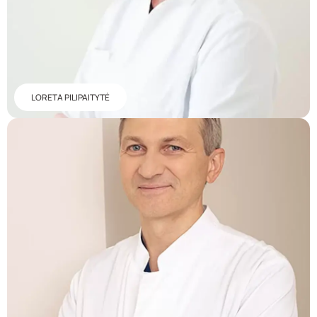
LORETA PILIPAITYTĖ