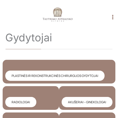
Pereiti
prie
turinio
Gydytojai
PLASTINĖS IR REKONSTRUKCINĖS CHIRURGIJOS GYDYTOJAI
RADIOLOGAI
AKUŠERIAI – GINEKOLOGAI