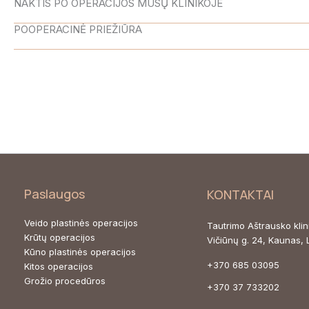
NAKTIS PO OPERACIJOS MŪSŲ KLINIKOJE
POOPERACINĖ PRIEŽIŪRA
Paslaugos
KONTAKTAI
Veido plastinės operacijos
Tautrimo Aštrausko kli
Krūtų operacijos
Vičiūnų g. 24, Kaunas,
Kūno plastinės operacijos
+370 685 03095
Kitos operacijos
Grožio procedūros
+370 37 733202