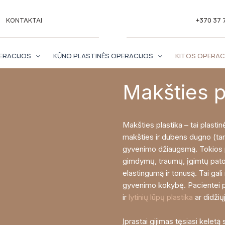
+370 37 
KONTAKTAI
ERACIJOS
KŪNO PLASTINĖS OPERACIJOS
KITOS OPERAC
Makšties p
Makšties plastika – tai plastinė
makšties ir dubens dugno (tarp
gyvenimo džiaugsmą. Tokios pr
gimdymų, traumų, įgimtų patol
elastingumą ir tonusą. Tai gali
gyvenimo kokybę. Pacientei pa
ir
lytinių lūpų plastika
ar didžiųj
Įprastai gijimas tęsiasi keletą