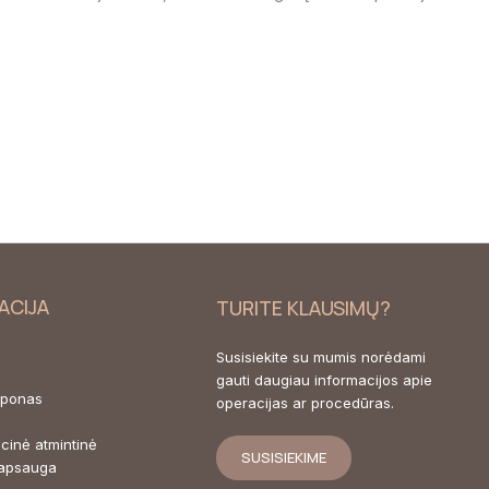
ACIJA
TURITE KLAUSIMŲ?
Susisiekite su mumis norėdami
gauti daugiau informacijos apie
uponas
operacijas ar procedūras.
cinė atmintinė
SUSISIEKIME
apsauga