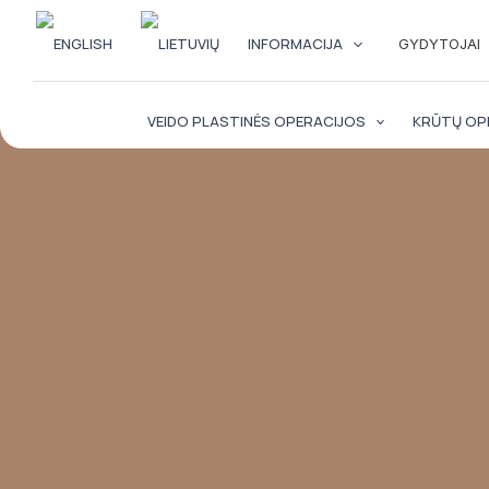
Pereiti
prie
INFORMACIJA
GYDYTOJAI
turinio
VEIDO PLASTINĖS OPERACIJOS
KRŪTŲ OP