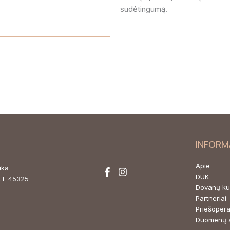
sudėtingumą.
INFORM
Apie
nika
DUK
 LT-45325
Dovanų k
Partneriai
Priešopera
Duomenų 