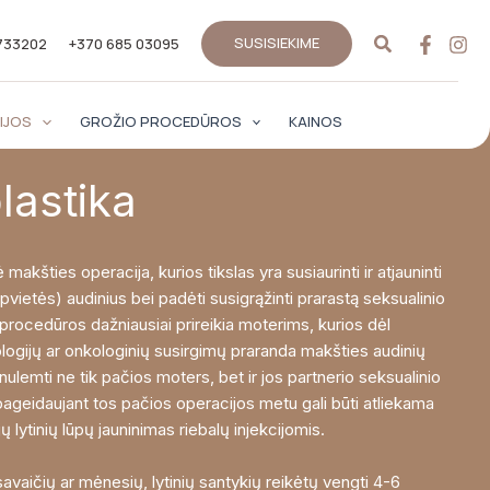
Paieška
SUSISIEKIME
733202
+370 685 03095
IJOS
GROŽIO PROCEDŪROS
KAINOS
lastika
 makšties operacija, kurios tikslas yra susiaurinti ir atjauninti
vietės) audinius bei padėti susigrąžinti prarastą seksualinio
ocedūros dažniausiai prireikia moterims, kurios dėl
ogijų ar onkologinių susirgimų praranda makšties audinių
 nulemti ne tik pačios moters, bet ir jos partnerio seksualinio
geidaujant tos pačios operacijos metu gali būti atliekama
ų lytinių lūpų jauninimas riebalų injekcijomis.
 savaičių ar mėnesių, lytinių santykių reikėtų vengti 4-6