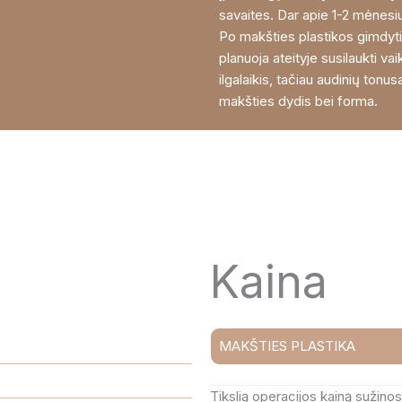
savaites. Dar apie 1-2 mėnesiu
Po makšties plastikos gimdyti
planuoja ateityje susilaukti va
ilgalaikis, tačiau audinių tonu
makšties dydis bei forma.
–
Kaina
MAKŠTIES PLASTIKA
Tikslią operacijos kainą sužino