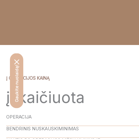
Gaukite nuolaidą!
Į OPERACIJOS KAINĄ
įskaičiuota
OPERACIJA
BENDRINIS NUSKAUSKIMINIMAS