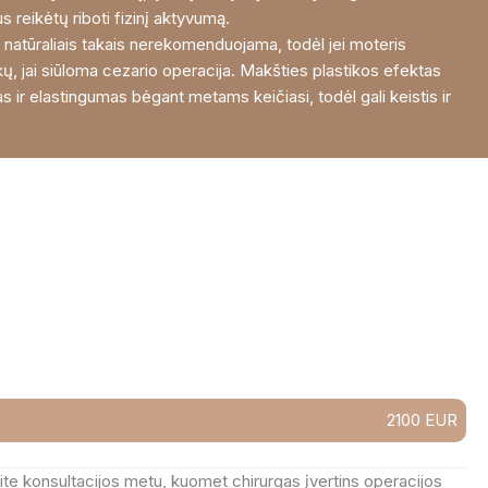
s reikėtų riboti fizinį aktyvumą.
 natūraliais takais nerekomenduojama, todėl jei moteris
ikų, jai siūloma cezario operacija. Makšties plastikos efektas
sas ir elastingumas bėgant metams keičiasi, todėl gali keistis ir
2100 EUR
site konsultacijos metu, kuomet chirurgas įvertins operacijos